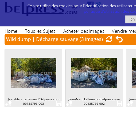
Ce site utilise des cookies pour l’identification des utilisateur
politique d’utilisation des cook
Home
Tous les Sujets
Acheter des images
Vendre mes
Wild dump | Décharge sauvage
(3 images)
Jean-Marc Lallemand/Belpress.com
Jean-Marc Lallemand/Belpress.com
Jean
00135796-003
00135796-002