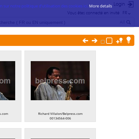
Login
 sur notre politique d’utilisation des cookies ici.
More details
Vous êtes connecté en invité
FR
All
ss.com
Richard Villalon/Belpress.com
00134564-006