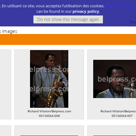
. En utilisant ce site, vous acceptez l’utilisation des cookies.
Plus d’information
can be found in our
.
privacy policy
 images
Richard Villalon/Belpress.com
Richard Villalon/Belpre
00134564-008
00134564-007