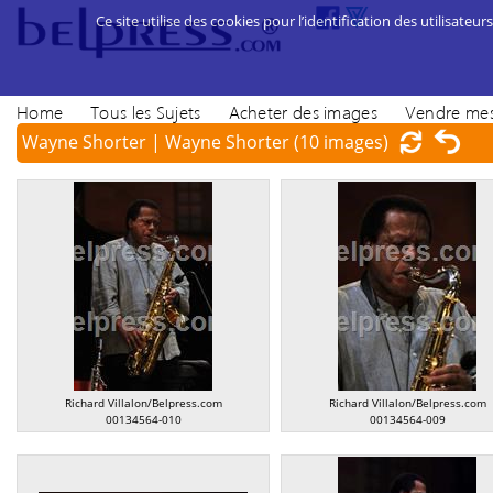
Ce site utilise des cookies pour l’identification des utilisateurs
Home
Tous les Sujets
Acheter des images
Vendre mes
Wayne Shorter | Wayne Shorter
(10 images)
Richard Villalon/Belpress.com
Richard Villalon/Belpress.com
00134564-010
00134564-009