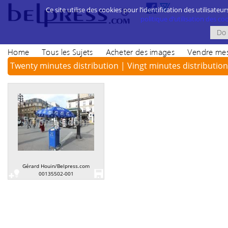
Ce site utilise des cookies pour l’identification des utilisateur
politique d’utilisation des cook
Home
Tous les Sujets
Acheter des images
Vendre mes
Twenty minutes distribution | Vingt minutes distribution
Gérard Houin/Belpress.com
00135502-001