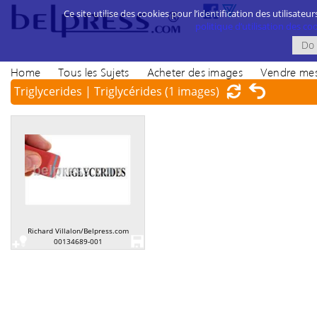
Ce site utilise des cookies pour l’identification des utilisateur
politique d’utilisation des cook
Home
Tous les Sujets
Acheter des images
Vendre mes
Triglycerides | Triglycérides
(1 images)
Richard Villalon/Belpress.com
00134689-001