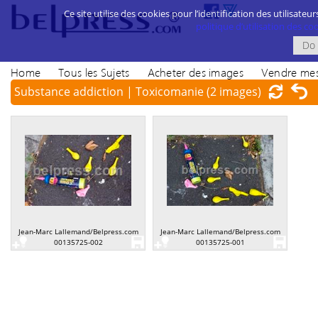
Ce site utilise des cookies pour l’identification des utilisateur
politique d’utilisation des cook
Home
Tous les Sujets
Acheter des images
Vendre mes
Substance addiction | Toxicomanie
(2 images)
Jean-Marc Lallemand/Belpress.com
Jean-Marc Lallemand/Belpress.com
00135725-002
00135725-001