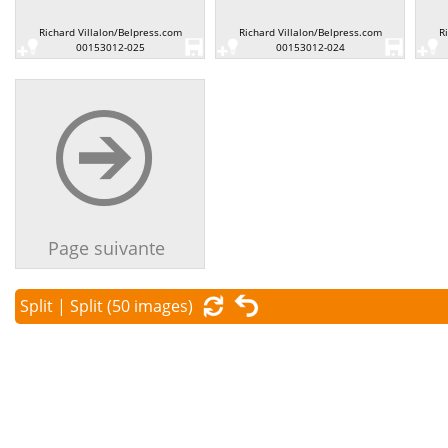
Richard Villalon/Belpress.com
Richard Villalon/Belpress.com
R
00153012-025
00153012-024
Page suivante
Split | Split
(50 images)