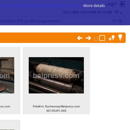
Login
 sur notre politique d’utilisation des cookies ici.
More details
Vous êtes connecté en invité
FR
All
ess.com
Frédéric Duchesnay/Belpress.com
00135391-005