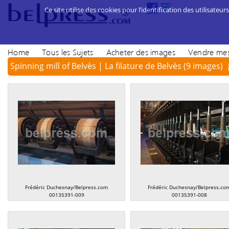
Ce site utilise des cookies pour l’identification des utilisateurs
Home
Tous les Sujets
Acheter des images
Vendre mes
Spinning mill of Belvès | La filature de Belvès
(9 images)
Frédéric Duchesnay/Belpress.com
Frédéric Duchesnay/Belpress.co
00135391-009
00135391-008