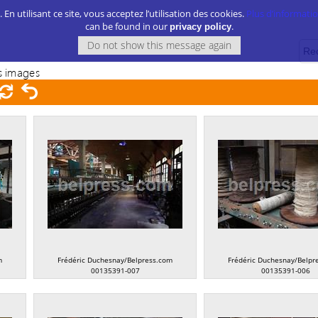
. En utilisant ce site, vous acceptez l’utilisation des cookies.
Plus d’information
can be found in our
.
privacy policy
 images
m
Frédéric Duchesnay/Belpress.com
Frédéric Duchesnay/Belpr
00135391-007
00135391-006