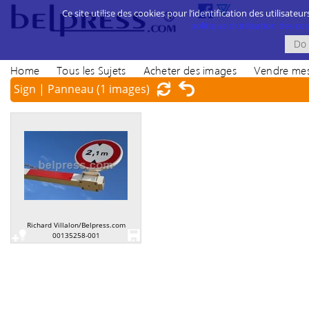
Ce site utilise des cookies pour l’identification des utilisateur
politique d’utilisation des cook
Home
Tous les Sujets
Acheter des images
Vendre mes
Sign | Panneau
(1 images)
Richard Villalon/Belpress.com
00135258-001