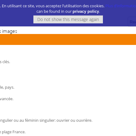
. En utilisant ce site, vous acceptez l’utilisation des cookies.
Plus d’information
can be found in our
.
privacy policy
 images
 clés.
le, pays.
avancée.
gulier ou au féminin singulier: ouvrier ou ouvrière.
 plage France.