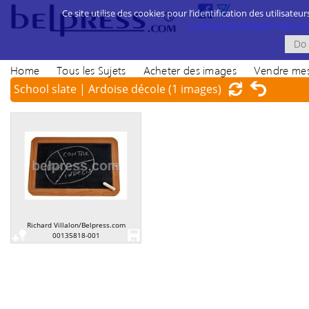
Ce site utilise des cookies pour l’identification des utilisateur
politique d’utilisation des cook
Home
Tous les Sujets
Acheter des images
Vendre mes
School slate | Ardoise décole
(1 images)
Richard Villalon/Belpress.com
00135818-001