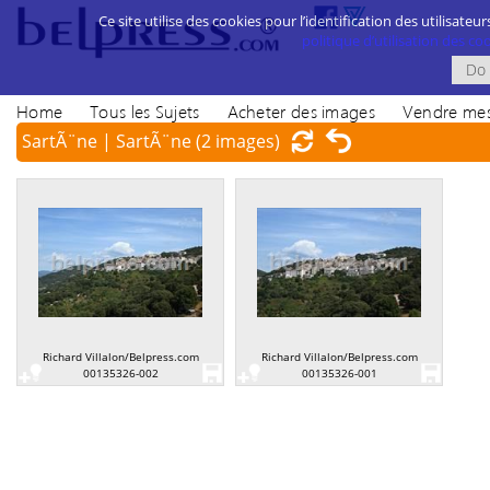
Ce site utilise des cookies pour l’identification des utilisateur
politique d’utilisation des cook
Home
Tous les Sujets
Acheter des images
Vendre mes
SartÃ¨ne | SartÃ¨ne
(2 images)
Richard Villalon/Belpress.com
Richard Villalon/Belpress.com
00135326-002
00135326-001