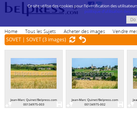
Ce site utilise des cookies pour l’identification des utilisateur
politique d’utilisation des cook
Home
Tous les Sujets
Acheter des images
Vendre mes
SOVET | SOVET
(3 images)
Jean-Marc Quinet/Belpress.com
Jean-Marc Quinet/Belpress.com
Je
00134975-003
00134975-002