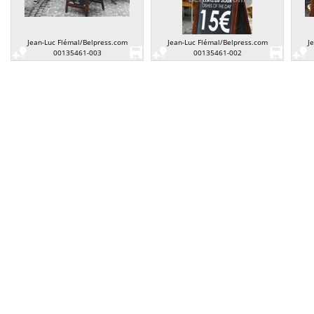
Jean-Luc Flémal/Belpress.com
Jean-Luc Flémal/Belpress.com
J
00135461-003
00135461-002