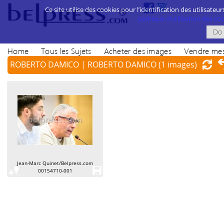
Ce site utilise des cookies pour l’identification des utilisateur
politique d’utilisation des cook
Home
Tous les Sujets
Acheter des images
Vendre mes
ROBERTO DAMICO | ROBERTO DAMICO
(1 images)
Jean-Marc Quinet/Belpress.com
00154710-001