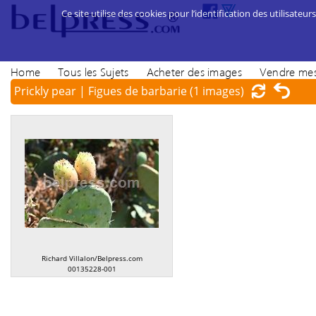
Ce site utilise des cookies pour l’identification des utilisateurs
Home
Tous les Sujets
Acheter des images
Vendre mes
Prickly pear | Figues de barbarie
(1 images)
Richard Villalon/Belpress.com
00135228-001