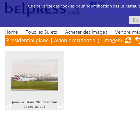
Ce site utilise des cookies pour l’identification des utilisateur
politique d’utilisation des cook
Home
Tous les Sujets
Acheter des images
Vendre mes
Presidential plane | Avion presidentiel
(1 images)
Jean-Luc Flémal/Belpress.com
00136143-001