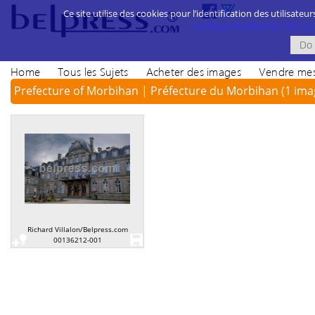
Ce site utilise des cookies pour l’identification des utilisateur
politique d’utilisation des cook
Home
Tous les Sujets
Acheter des images
Vendre mes
Prefecture of Morbihan | Préfecture du Morbihan
(1 ima
Richard Villalon/Belpress.com
00136212-001