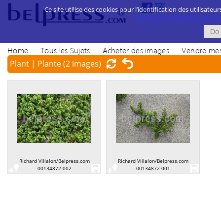
Ce site utilise des cookies pour l’identification des utilisateur
politique d’utilisation des cook
Home
Tous les Sujets
Acheter des images
Vendre mes
Plant | Plante
(2 images)
Richard Villalon/Belpress.com
Richard Villalon/Belpress.com
00134872-002
00134872-001