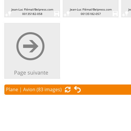
Jean-Luc Flémal/Belpress.com
Jean-Luc Flémal/Belpress.com
J
00135182-058
00135182-057
Page suivante
Plane | Avion
(83 images)