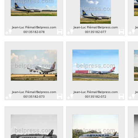
Jean-Luc Flémal/Belpress.com
Jean-Luc Flémal/Belpress.com
J
00135182-078
00135182-077
Jean-Luc Flémal/Belpress.com
Jean-Luc Flémal/Belpress.com
J
00135182-073
00135182-072