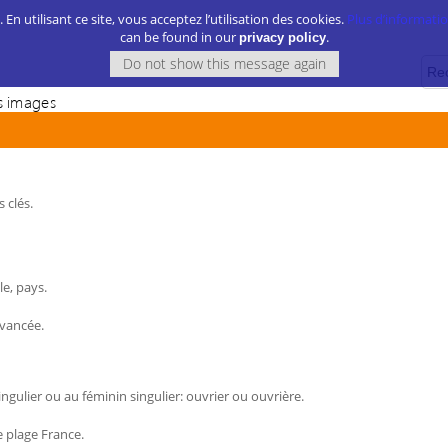
. En utilisant ce site, vous acceptez l’utilisation des cookies.
Plus d’information
can be found in our
.
privacy policy
 images
 clés.
le, pays.
avancée.
gulier ou au féminin singulier: ouvrier ou ouvrière.
 plage France.