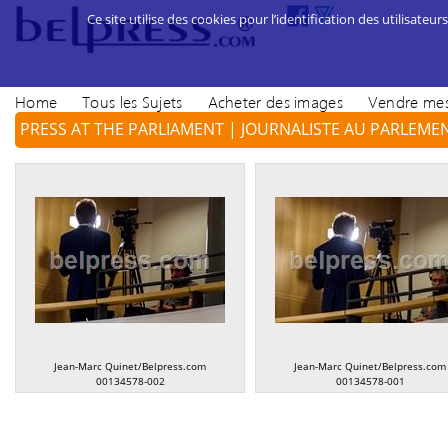
Ce site utilise des cookies pour l’identification des utilisateurs
Home
Tous les Sujets
Acheter des images
Vendre mes
PRESS AT THE PARLIAMENT | JOURNALISTE AU PARLEME
Jean-Marc Quinet/Belpress.com
Jean-Marc Quinet/Belpress.com
00134578-002
00134578-001