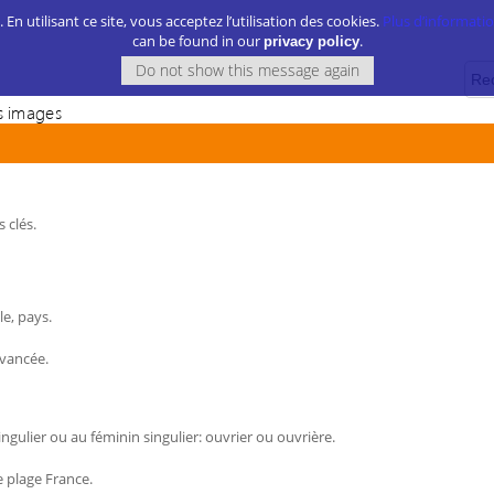
. En utilisant ce site, vous acceptez l’utilisation des cookies.
Plus d’information
can be found in our
.
privacy policy
 images
 clés.
le, pays.
avancée.
gulier ou au féminin singulier: ouvrier ou ouvrière.
 plage France.