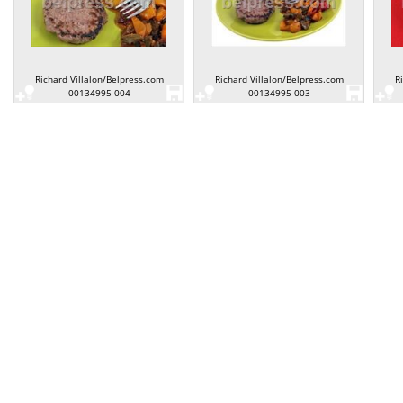
Richard Villalon/Belpress.com
Richard Villalon/Belpress.com
R
00134995-004
00134995-003