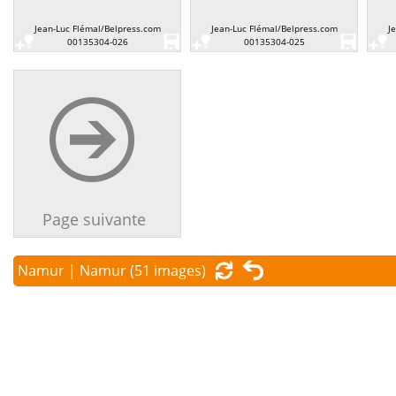
Jean-Luc Flémal/Belpress.com
Jean-Luc Flémal/Belpress.com
J
00135304-026
00135304-025
Page suivante
Namur | Namur
(51 images)