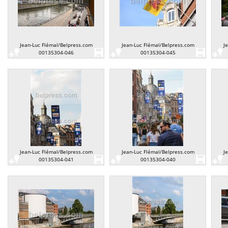
Jean-Luc Flémal/Belpress.com
Jean-Luc Flémal/Belpress.com
J
00135304-046
00135304-045
Jean-Luc Flémal/Belpress.com
Jean-Luc Flémal/Belpress.com
J
00135304-041
00135304-040