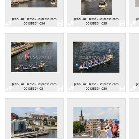
Jean-Luc Flémal/Belpress.com
Jean-Luc Flémal/Belpress.com
J
00135304-036
00135304-035
Jean-Luc Flémal/Belpress.com
Jean-Luc Flémal/Belpress.com
J
00135304-031
00135304-030