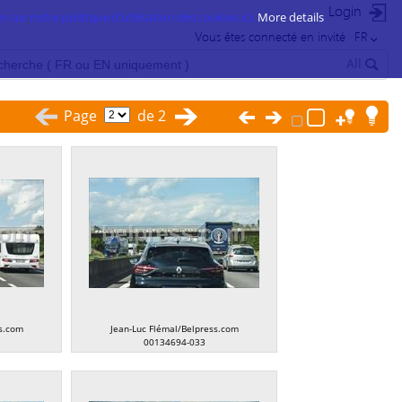
Login
 sur notre politique d’utilisation des cookies ici.
More details
Vous êtes connecté en invité
FR
All
Page
de 2
s.com
Jean-Luc Flémal/Belpress.com
00134694-033