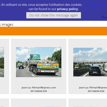
. En utilisant ce site, vous acceptez l’utilisation des cookies.
Plus d’information
can be found in our
.
privacy policy
 images
Jean-Luc Flémal/Belpress.com
Jean-Luc Flémal/Belpres
00134694-035
00134694-034