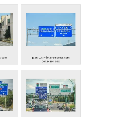
s.com
Jean-Luc Flémal/Belpress.com
00134694-018