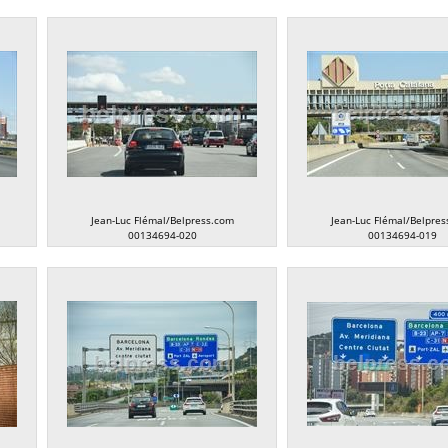
Jean-Luc Flémal/Belpress.com
Jean-Luc Flémal/Belpres
00134694-020
00134694-019