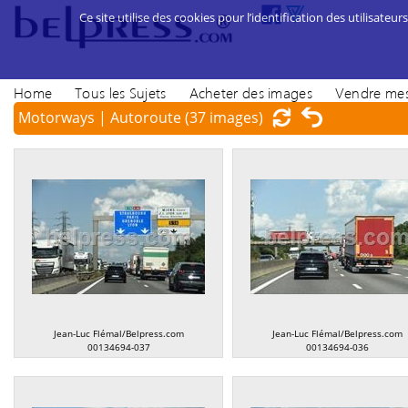
Ce site utilise des cookies pour l’identification des utilisateurs
Home
Tous les Sujets
Acheter des images
Vendre mes
Motorways | Autoroute
(37 images)
Jean-Luc Flémal/Belpress.com
Jean-Luc Flémal/Belpress.com
00134694-037
00134694-036