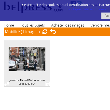
Ce site utilise des cookies pour l’identification des utilisateur
politique d’utilisation des cook
Home
Tous les Sujets
Acheter des images
Vendre mes
Mobilité
(1 images)
Jean-Luc Flémal/Belpress.com
00154703-001