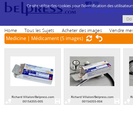
Ce site utilise des cookies pour l’identification des utilisateur
politique d’utilisation des cook
Home
Tous les Sujets
Acheter des images
Vendre mes
Medicine | Médicament
(5 images)
Richard Villalon/Belpress.com
Richard Villalon/Belpress.com
R
00154355-005
00154355-004