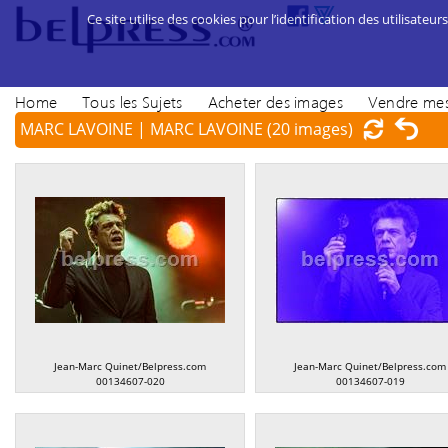
Ce site utilise des cookies pour l’identification des utilisateurs
Home
Tous les Sujets
Acheter des images
Vendre mes
MARC LAVOINE | MARC LAVOINE
(20 images)
Jean-Marc Quinet/Belpress.com
Jean-Marc Quinet/Belpress.com
00134607-020
00134607-019