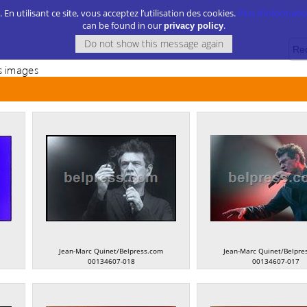
. En utilisant ce site, vous acceptez l’utilisation des cookies.
Plus d’information
can be found in our
.
privacy policy
 images
Jean-Marc Quinet/Belpress.com
Jean-Marc Quinet/Belpre
00134607-018
00134607-017