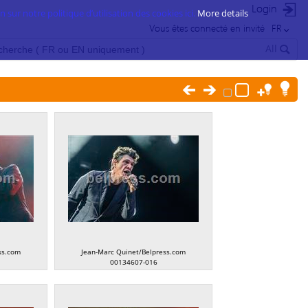
Login
 sur notre politique d’utilisation des cookies ici.
More details
Vous êtes connecté en invité
FR
All
ss.com
Jean-Marc Quinet/Belpress.com
00134607-016