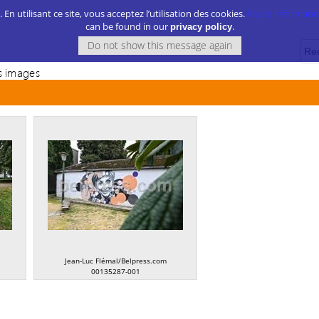
. En utilisant ce site, vous acceptez l’utilisation des cookies.
Plus d’information
can be found in our
.
privacy policy
 images
Jean-Luc Flémal/Belpress.com
00135287-001