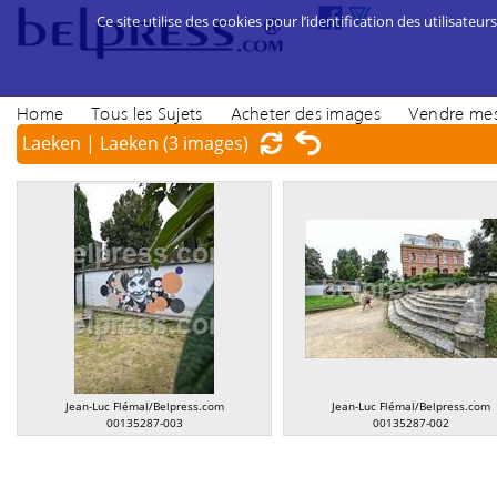
Ce site utilise des cookies pour l’identification des utilisateurs
Home
Tous les Sujets
Acheter des images
Vendre mes
Laeken | Laeken
(3 images)
Jean-Luc Flémal/Belpress.com
Jean-Luc Flémal/Belpress.com
00135287-003
00135287-002