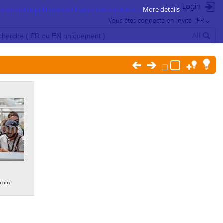
Login
 sur notre politique d’utilisation des cookies ici.
More details
Vous êtes connecté en invité
FR
All
.com