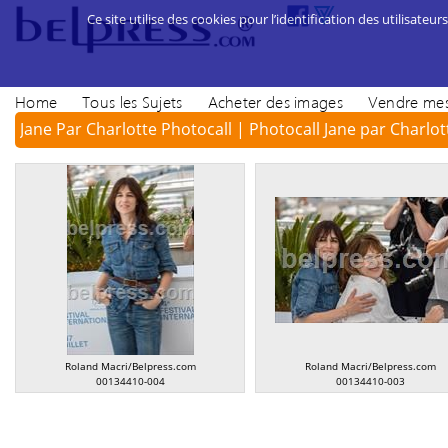
Ce site utilise des cookies pour l’identification des utilisateurs
Home
Tous les Sujets
Acheter des images
Vendre mes
Jane Par Charlotte Photocall | Photocall Jane par Charlot
Roland Macri/Belpress.com
Roland Macri/Belpress.com
00134410-004
00134410-003