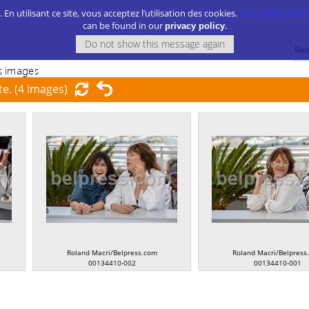
. En utilisant ce site, vous acceptez l’utilisation des cookies.
Plus d’information
can be found in our
.
privacy policy
 images
te.
(4 images)
Roland Macri/Belpress.com
Roland Macri/Belpress
00134410-002
00134410-001