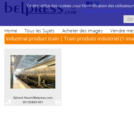
Ce site utilise des cookies pour l’identification des utilisateur
politique d’utilisation des cook
Home
Tous les Sujets
Acheter des images
Vendre mes
Industrial product train | Train produits industriel
(1 ima
Gérard Houin/Belpress.com
00135883-001