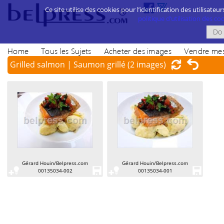
Ce site utilise des cookies pour l’identification des utilisateur
politique d’utilisation des cook
Home
Tous les Sujets
Acheter des images
Vendre mes
Grilled salmon | Saumon grillé
(2 images)
Gérard Houin/Belpress.com
Gérard Houin/Belpress.com
00135034-002
00135034-001