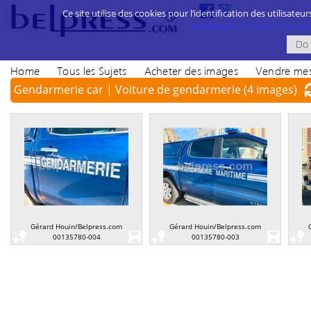
Ce site utilise des cookies pour l’identification des utilisateur
politique d’utilisation des cook
Home
Tous les Sujets
Acheter des images
Vendre mes
Gendarmerie car | Voiture de gendarmerie
(4 images)
Gérard Houin/Belpress.com
Gérard Houin/Belpress.com
00135780-004
00135780-003