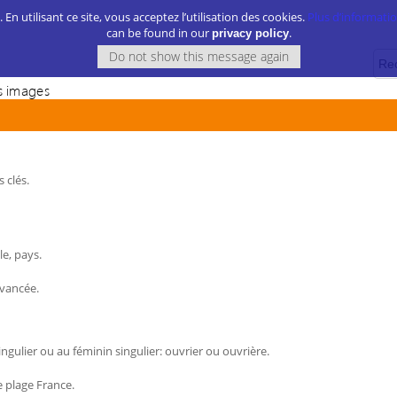
. En utilisant ce site, vous acceptez l’utilisation des cookies.
Plus d’information
can be found in our
.
privacy policy
 images
 clés.
le, pays.
avancée.
gulier ou au féminin singulier: ouvrier ou ouvrière.
 plage France.