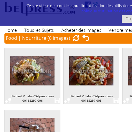
Ce site utilise des cookies pour l’identification des utilisateur
politique d’utilisation des cook
Home
Tous les Sujets
Acheter des images
Vendre mes
Food | Nourriture
(6 images)
Richard Villalon/Belpress.com
Richard Villalon/Belpress.com
R
00135297-006
00135297-005