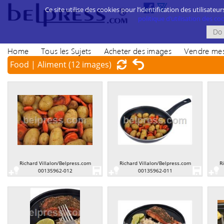
Ce site utilise des cookies pour l’identification des utilisateur
politique d’utilisation des cook
Home
Tous les Sujets
Acheter des images
Vendre mes
Food | Aliment
(12 images)
Richard Villalon/Belpress.com
Richard Villalon/Belpress.com
R
00135962-012
00135962-011