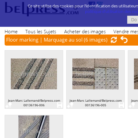
Ce site utilise des cookies pour l’identification des utilisateur
politique d’utilisation des cook
Home
Tous les Sujets
Acheter des images
Vendre mes
Floor marking | Marquage au sol
(6 images)
Jean-Marc Lallemand/Belpress.com
Jean-Marc Lallemand/Belpress.com
Jean
00136196-006
00136196-005