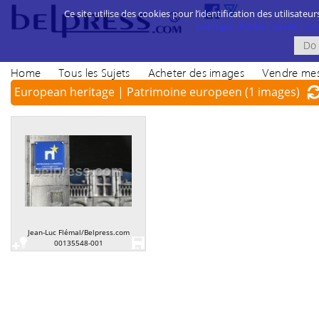
Ce site utilise des cookies pour l’identification des utilisateur
politique d’utilisation des cook
Home
Tous les Sujets
Acheter des images
Vendre mes
European heritage | Patrimoine europeen
(1 images)
Jean-Luc Flémal/Belpress.com
00135548-001