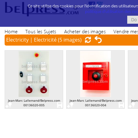
Ce site utilise des cookies pour l’identification des utilisateur
politique d’utilisation des cook
Home
Tous les Sujets
Acheter des images
Vendre mes
Electricity | Electricité
(5 images)
Jean-Marc Lallemand/Belpress.com
Jean-Marc Lallemand/Belpress.com
Jean
00136020-005
00136020-004