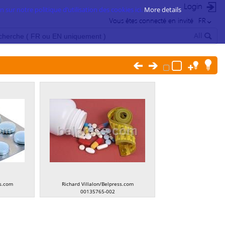
Login
 sur notre politique d’utilisation des cookies ici.
More details
Vous êtes connecté en invité
FR
All
ss.com
Richard Villalon/Belpress.com
00135765-002