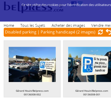
Ce site utilise des cookies pour l’identification des utilisateurs
Home
Tous les Sujets
Acheter des images
Vendre mes
Disabled parking | Parking handicapé
(2 images)
Gérard Houin/Belpress.com
Gérard Houin/Belpress.com
00136008-002
00136008-001