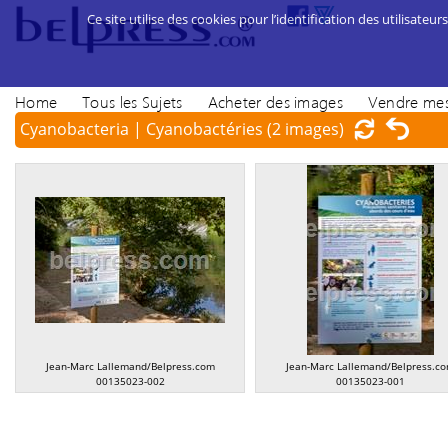
Ce site utilise des cookies pour l’identification des utilisateurs
Home
Tous les Sujets
Acheter des images
Vendre mes
Cyanobacteria | Cyanobactéries
(2 images)
Jean-Marc Lallemand/Belpress.com
Jean-Marc Lallemand/Belpress.c
00135023-002
00135023-001