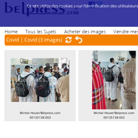
Ce site utilise des cookies pour l’identification des utilisateurs
Home
Tous les Sujets
Acheter des images
Vendre mes
Covid | Covid
(3 images)
Michel Houet/Belpress.com
Michel Houet/Belpress.com
00135138-003
00135138-002