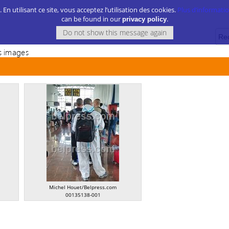
. En utilisant ce site, vous acceptez l’utilisation des cookies.
Plus d’information
can be found in our
.
privacy policy
 images
Michel Houet/Belpress.com
00135138-001