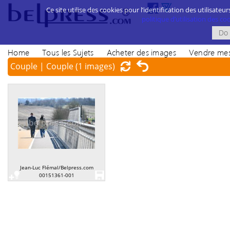
Ce site utilise des cookies pour l’identification des utilisateur
politique d’utilisation des cook
Home
Tous les Sujets
Acheter des images
Vendre mes
Couple | Couple
(1 images)
Jean-Luc Flémal/Belpress.com
00151361-001