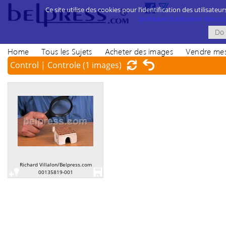
Ce site utilise des cookies pour l’identification des utilisateur
politique d’utilisation des cook
Home
Tous les Sujets
Acheter des images
Vendre mes
Control | Controle
(1 images)
Richard Villalon/Belpress.com
00135819-001