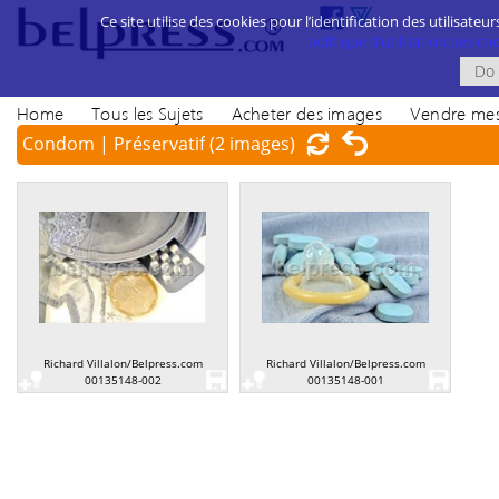
Ce site utilise des cookies pour l’identification des utilisateur
politique d’utilisation des cook
Home
Tous les Sujets
Acheter des images
Vendre mes
Condom | Préservatif
(2 images)
Richard Villalon/Belpress.com
Richard Villalon/Belpress.com
00135148-002
00135148-001