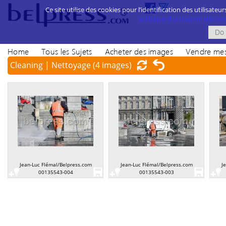
Ce site utilise des cookies pour l’identification des utilisateur
politique d’utilisation des cook
Home
Tous les Sujets
Acheter des images
Vendre mes
Cleaning | Nettoyage
(4 images)
Jean-Luc Flémal/Belpress.com
Jean-Luc Flémal/Belpress.com
J
00135543-004
00135543-003