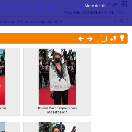
Login
 sur notre politique d’utilisation des cookies ici.
More details
Vous êtes connecté en invité
FR
All
.com
Roland Macri/Belpress.com
00134508-010