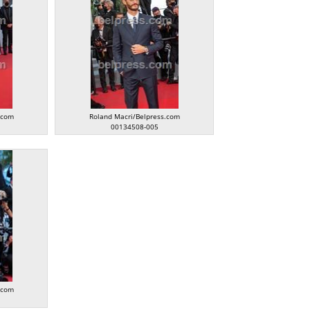
.com
Roland Macri/Belpress.com
00134508-005
.com