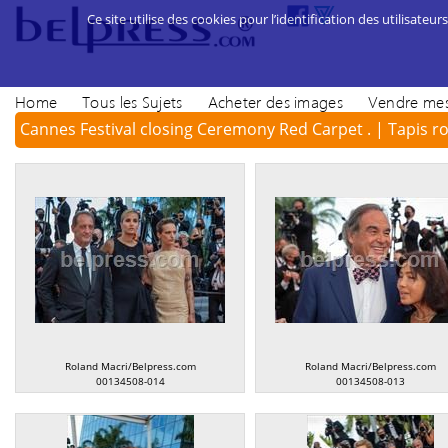
Ce site utilise des cookies pour l’identification des utilisateurs
Home
Tous les Sujets
Acheter des images
Vendre mes
Cannes Festival closing Ceremony Red Carpet . | Tapis r
cérémonie de c
Roland Macri/Belpress.com
Roland Macri/Belpress.com
00134508-014
00134508-013