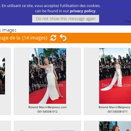
. En utilisant ce site, vous acceptez l’utilisation des cookies.
Plus d’information
can be found in our
.
privacy policy
 images
ouge de la
(14 images)
Roland Macri/Belpress.com
Roland Macri/Belpress
00134508-012
00134508-011