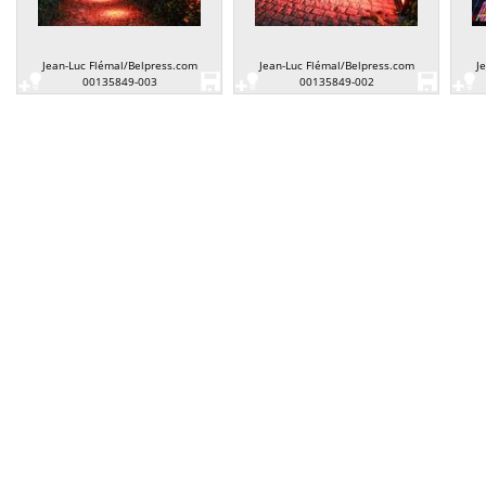
Jean-Luc Flémal/Belpress.com
Jean-Luc Flémal/Belpress.com
J
00135849-003
00135849-002