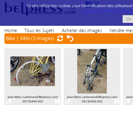
Ce site utilise des cookies pour l’identification des utilisateur
politique d’utilisation des cook
Home
Tous les Sujets
Acheter des images
Vendre mes
Bike | Vélo
(3 images)
Jean-Marc Lallemand/Belpress.com
Jean-Marc Lallemand/Belpress.com
Jean
00135494-003
00135494-002